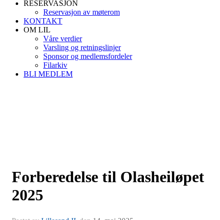
RESERVASJON
Reservasjon av møterom
KONTAKT
OM LIL
Våre verdier
Varsling og retningslinjer
Sponsor og medlemsfordeler
Filarkiv
BLI MEDLEM
Forberedelse til Olasheiløpet
2025