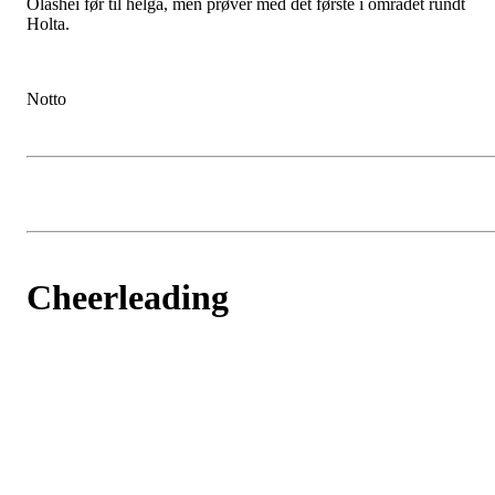
Olashei før til helga, men prøver med det første i området rundt
Holta.
Notto
Cheerleading
Postet av
Lillesand IL
den
16. des 2025
Vi har stor glede av å annonsere at vi starter opp cheerleading hos
LiL turn over nyttår.
Laget vil være for deg som er født i 2014 eller tidligere.