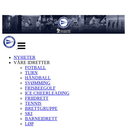
Veksle
navigasjon
NYHETER
VÅRE IDRETTER
FOTBALL
TURN
HÅNDBALL
SVØMMING
FRISBEEGOLF
ICE CHEERLEADING
FRIIDRETT
TENNIS
BRETTGRUPPE
SKI
BARNEIDRETT
LØP