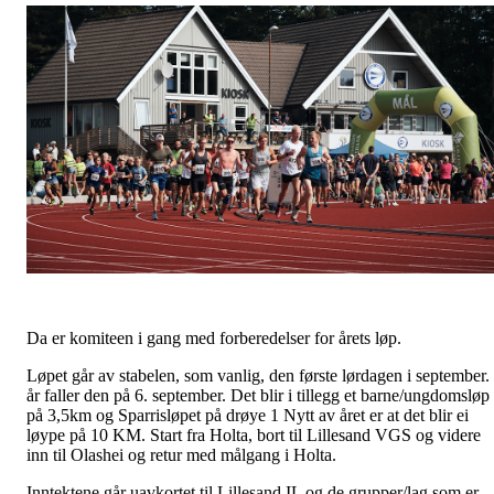
Da er komiteen i gang med forberedelser for årets løp.
Løpet går av stabelen, som vanlig, den første lørdagen i september. 
år faller den på 6. september. Det blir i tillegg et barne/ungdomsløp
på 3,5km og Sparrisløpet på drøye 1 Nytt av året er at det blir ei
løype på 10 KM. Start fra Holta, bort til Lillesand VGS og videre
inn til Olashei og retur med målgang i Holta.
Inntektene går uavkortet til Lillesand IL og de grupper/lag som er