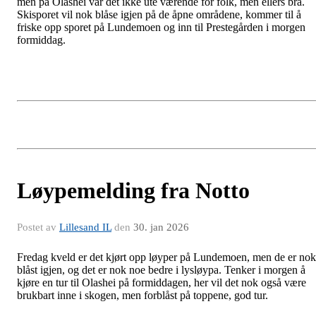
men på Olashei var det ikke ute værende for folk, men ellers bra.
Skisporet vil nok blåse igjen på de åpne områdene, kommer til å
friske opp sporet på Lundemoen og inn til Prestegården i morgen
formiddag.
Løypemelding fra Notto
Postet av
Lillesand IL
den
30. jan 2026
Fredag kveld er det kjørt opp løyper på Lundemoen, men de er nok
blåst igjen, og det er nok noe bedre i lysløypa. Tenker i morgen å
kjøre en tur til Olashei på formiddagen, her vil det nok også være
brukbart inne i skogen, men forblåst på toppene, god tur.