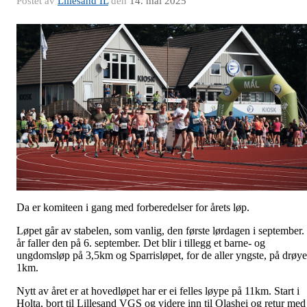
Postet av
Lillesand IL
den
14. mai 2025
Da er komiteen i gang med forberedelser for årets løp.
Løpet går av stabelen, som vanlig, den første lørdagen i september. 
år faller den på 6. september. Det blir i tillegg et barne- og
ungdomsløp på 3,5km og Sparrisløpet, for de aller yngste, på drøye
1km.
Nytt av året er at hovedløpet har er ei felles løype på 11km. Start i
Holta, bort til Lillesand VGS og videre inn til Olashei og retur med