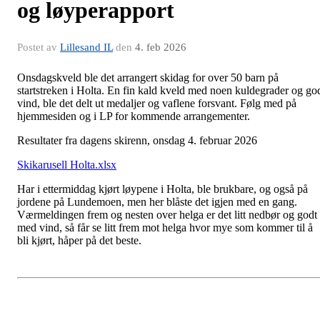
og løyperapport
Postet av
Lillesand IL
den
4. feb 2026
Onsdagskveld ble det arrangert skidag for over 50 barn på
startstreken i Holta. En fin kald kveld med noen kuldegrader og go
vind, ble det delt ut medaljer og vaflene forsvant. Følg med på
hjemmesiden og i LP for kommende arrangementer.
Resultater fra dagens skirenn, onsdag 4. februar 2026
Skikarusell Holta.xlsx
Har i ettermiddag kjørt løypene i Holta, ble brukbare, og også på
jordene på Lundemoen, men her blåste det igjen med en gang.
Værmeldingen frem og nesten over helga er det litt nedbør og godt
med vind, så får se litt frem mot helga hvor mye som kommer til å
bli kjørt, håper på det beste.