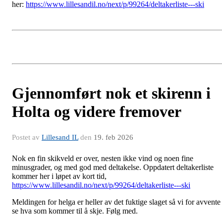
her:
https://www.lillesandil.no/next/p/99264/deltakerliste---ski
Gjennomført nok et skirenn i
Holta og videre fremover
Postet av
Lillesand IL
den
19. feb 2026
Nok en fin skikveld er over, nesten ikke vind og noen fine
minusgrader, og med god med deltakelse. Oppdatert deltakerliste
kommer her i løpet av kort tid,
https://www.lillesandil.no/next/p/99264/deltakerliste---ski
Meldingen for helga er heller av det fuktige slaget så vi for avvente
se hva som kommer til å skje. Følg med.