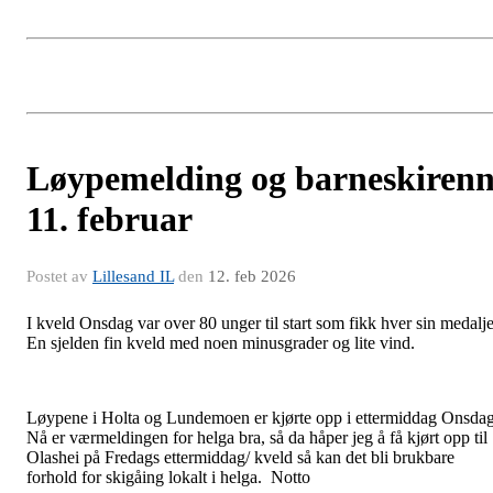
Løypemelding og barneskiren
11. februar
Postet av
Lillesand IL
den
12. feb 2026
I kveld Onsdag var over 80 unger til start som fikk hver sin medalje
En sjelden fin kveld med noen minusgrader og lite vind.
Løypene i Holta og Lundemoen er kjørte opp i ettermiddag Onsdag
Nå er værmeldingen for helga bra, så da håper jeg å få kjørt opp til
Olashei på Fredags ettermiddag/ kveld så kan det bli brukbare
forhold for skigåing lokalt i helga. Notto