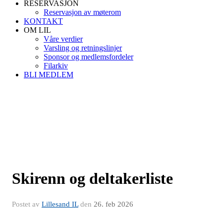
RESERVASJON
Reservasjon av møterom
KONTAKT
OM LIL
Våre verdier
Varsling og retningslinjer
Sponsor og medlemsfordeler
Filarkiv
BLI MEDLEM
Skirenn og deltakerliste
Postet av
Lillesand IL
den
26. feb 2026