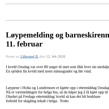
Løypemelding og barneskiren
11. februar
Postet av
Lillesand IL
den
12. feb 2026
I kveld Onsdag var over 80 unger til start som fikk hver sin medalje
En sjelden fin kveld med noen minusgrader og lite vind.
Løypene i Holta og Lundemoen er kjørte opp i ettermiddag Onsdag
Nå er værmeldingen for helga bra, så da håper jeg å få kjørt opp til
Olashei på Fredags ettermiddag/ kveld så kan det bli brukbare
forhold for skigåing lokalt i helga. Notto