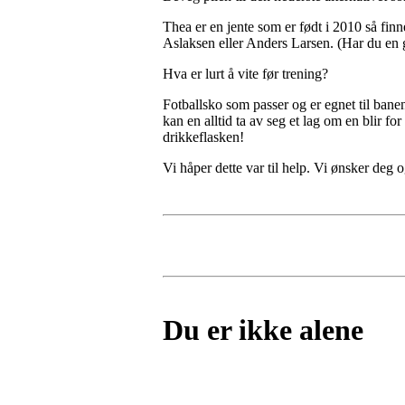
Thea er en jente som er født i 2010 så finn
Aslaksen eller Anders Larsen. (Har du en g
Hva er lurt å vite før trening?
Fotballsko som passer og er egnet til banene,
kan en alltid ta av seg et lag om en blir fo
drikkeflasken!
Vi håper dette var til help. Vi ønsker deg 
Du er ikke alene
Postet av
Lillesand - Fotball
den
16. des 2