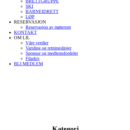
BRETTGRUPPE
SKI
BARNEIDRETT
LØP
RESERVASJON
Reservasjon av møterom
KONTAKT
OM LIL
Våre verdier
Varsling og retningslinjer
Sponsor og medlemsfordeler
Filarkiv
BLI MEDLEM
Kategori