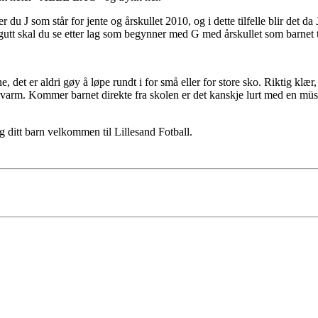
er du J som står for jente og årskullet 2010, og i dette tilfelle blir det
utt skal du se etter lag som begynner med G med årskullet som barnet t
 det er aldri gøy å løpe rundt i for små eller for store sko. Riktig klær, h
r varm. Kommer barnet direkte fra skolen er det kanskje lurt med en müslib
og ditt barn velkommen til Lillesand Fotball.
025