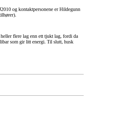
 da J2010 og kontaktpersonene er Hildegunn
ilhører).
eller flere lag enn ett tjukt lag, fordi da
ar som gir litt energi. Til slutt, husk