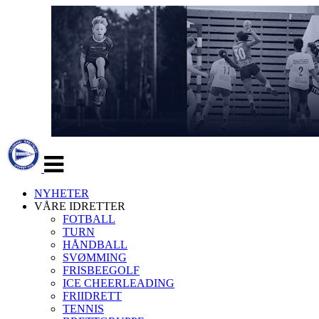
Veksle
navigasjon
NYHETER
VÅRE IDRETTER
FOTBALL
TURN
HÅNDBALL
SVØMMING
FRISBEEGOLF
ICE CHEERLEADING
FRIIDRETT
TENNIS