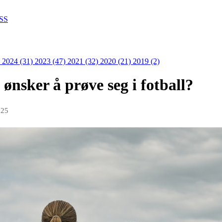
SS
)
2024 (31)
2023 (47)
2021 (32)
2020 (21)
2019 (2)
ønsker å prøve seg i fotball?
025