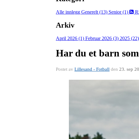
Alle innlegg
Generelt (13)
Senior (1)
R
Arkiv
April 2026 (1)
Februar 2026 (3)
2025 (22
Har du et barn som 
Postet av
Lillesand - Fotball
den
23. sep 2