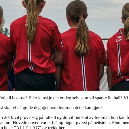
tball hos oss? Eller kanskje det er deg selv som vil sparke litt ball? V
så skal vi nå guide deg gjennom hvordan dette kan gjøres.
 i 2010 vil prøve seg på fotball og du vil finne ut av hvordan hun kan b
ball.no. Hovedmenyen vår er blå og ligger øverst på nettsiden. Finn 
 som heter "ALLE LAG" og trykk her.