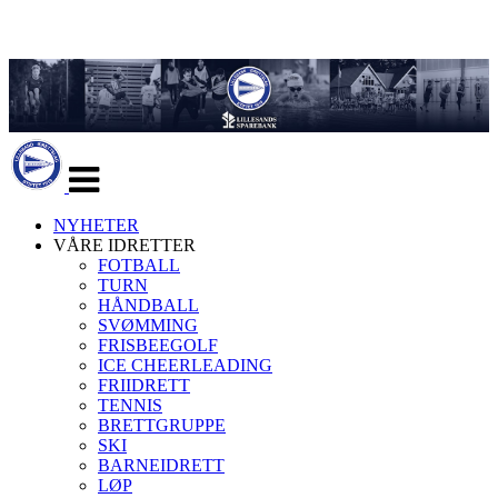
Veksle
navigasjon
NYHETER
VÅRE IDRETTER
FOTBALL
TURN
HÅNDBALL
SVØMMING
FRISBEEGOLF
ICE CHEERLEADING
FRIIDRETT
TENNIS
BRETTGRUPPE
SKI
BARNEIDRETT
LØP