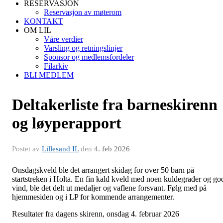
RESERVASJON
Reservasjon av møterom
KONTAKT
OM LIL
Våre verdier
Varsling og retningslinjer
Sponsor og medlemsfordeler
Filarkiv
BLI MEDLEM
Deltakerliste fra barneskirenn
og løyperapport
Postet av
Lillesand IL
den
4. feb 2026
Onsdagskveld ble det arrangert skidag for over 50 barn på
startstreken i Holta. En fin kald kveld med noen kuldegrader og go
vind, ble det delt ut medaljer og vaflene forsvant. Følg med på
hjemmesiden og i LP for kommende arrangementer.
Resultater fra dagens skirenn, onsdag 4. februar 2026