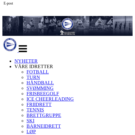
E-post
Veksle
navigasjon
NYHETER
VÅRE IDRETTER
FOTBALL
TURN
HÅNDBALL
SVØMMING
FRISBEEGOLF
ICE CHEERLEADING
FRIIDRETT
TENNIS
BRETTGRUPPE
SKI
BARNEIDRETT
LØP