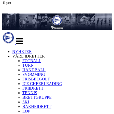
E-post
Veksle
navigasjon
NYHETER
VÅRE IDRETTER
FOTBALL
TURN
HÅNDBALL
SVØMMING
FRISBEEGOLF
ICE CHEERLEADING
FRIIDRETT
TENNIS
BRETTGRUPPE
SKI
BARNEIDRETT
LØP