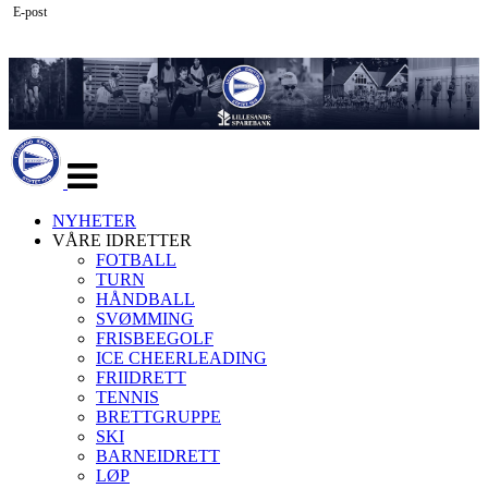
E-post
Veksle
navigasjon
NYHETER
VÅRE IDRETTER
FOTBALL
TURN
HÅNDBALL
SVØMMING
FRISBEEGOLF
ICE CHEERLEADING
FRIIDRETT
TENNIS
BRETTGRUPPE
SKI
BARNEIDRETT
LØP