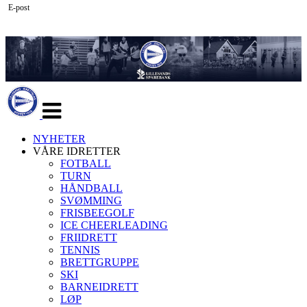
E-post
Veksle
navigasjon
NYHETER
VÅRE IDRETTER
FOTBALL
TURN
HÅNDBALL
SVØMMING
FRISBEEGOLF
ICE CHEERLEADING
FRIIDRETT
TENNIS
BRETTGRUPPE
SKI
BARNEIDRETT
LØP