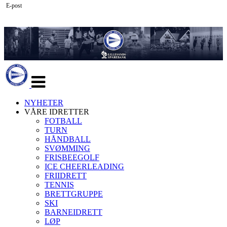
E-post
Veksle
navigasjon
NYHETER
VÅRE IDRETTER
FOTBALL
TURN
HÅNDBALL
SVØMMING
FRISBEEGOLF
ICE CHEERLEADING
FRIIDRETT
TENNIS
BRETTGRUPPE
SKI
BARNEIDRETT
LØP