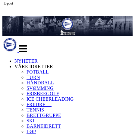
E-post
Veksle
navigasjon
NYHETER
VÅRE IDRETTER
FOTBALL
TURN
HÅNDBALL
SVØMMING
FRISBEEGOLF
ICE CHEERLEADING
FRIIDRETT
TENNIS
BRETTGRUPPE
SKI
BARNEIDRETT
LØP