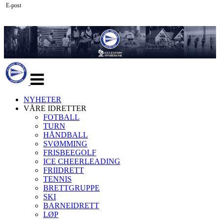
E-post
Veksle
navigasjon
NYHETER
VÅRE IDRETTER
FOTBALL
TURN
HÅNDBALL
SVØMMING
FRISBEEGOLF
ICE CHEERLEADING
FRIIDRETT
TENNIS
BRETTGRUPPE
SKI
BARNEIDRETT
LØP