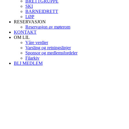
BRETTGRUPPE
SKI
BARNEIDRETT
LØP
RESERVASJON
Reservasjon av møterom
KONTAKT
OM LIL
Våre verdier
Varsling og retningslinjer
Sponsor og medlemsfordeler
Filarkiv
BLI MEDLEM