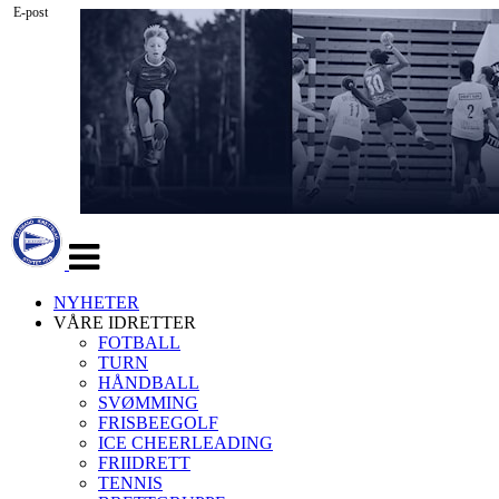
E-post
Veksle
navigasjon
NYHETER
VÅRE IDRETTER
FOTBALL
TURN
HÅNDBALL
SVØMMING
FRISBEEGOLF
ICE CHEERLEADING
FRIIDRETT
TENNIS