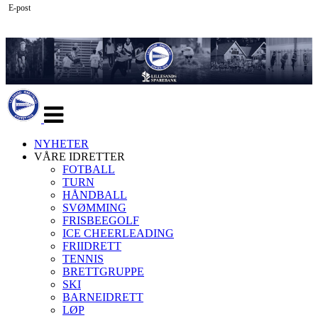
E-post
Veksle
navigasjon
NYHETER
VÅRE IDRETTER
FOTBALL
TURN
HÅNDBALL
SVØMMING
FRISBEEGOLF
ICE CHEERLEADING
FRIIDRETT
TENNIS
BRETTGRUPPE
SKI
BARNEIDRETT
LØP