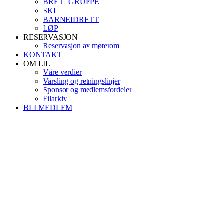
BRETTGRUPPE
SKI
BARNEIDRETT
LØP
RESERVASJON
Reservasjon av møterom
KONTAKT
OM LIL
Våre verdier
Varsling og retningslinjer
Sponsor og medlemsfordeler
Filarkiv
BLI MEDLEM