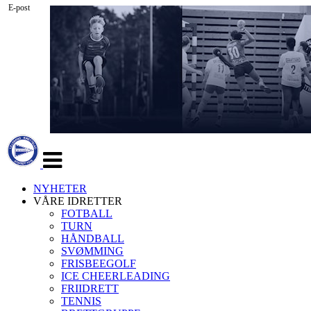
E-post
Veksle
navigasjon
NYHETER
VÅRE IDRETTER
FOTBALL
TURN
HÅNDBALL
SVØMMING
FRISBEEGOLF
ICE CHEERLEADING
FRIIDRETT
TENNIS