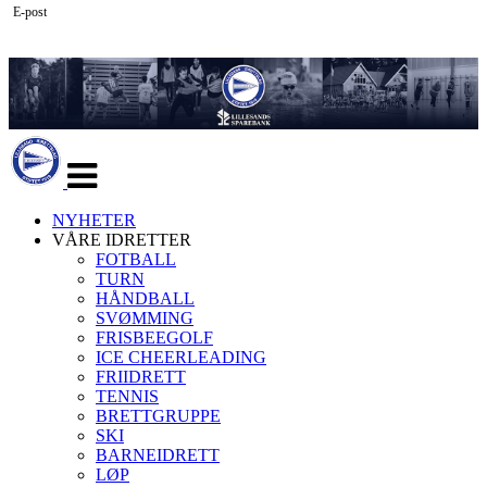
E-post
Veksle
navigasjon
NYHETER
VÅRE IDRETTER
FOTBALL
TURN
HÅNDBALL
SVØMMING
FRISBEEGOLF
ICE CHEERLEADING
FRIIDRETT
TENNIS
BRETTGRUPPE
SKI
BARNEIDRETT
LØP