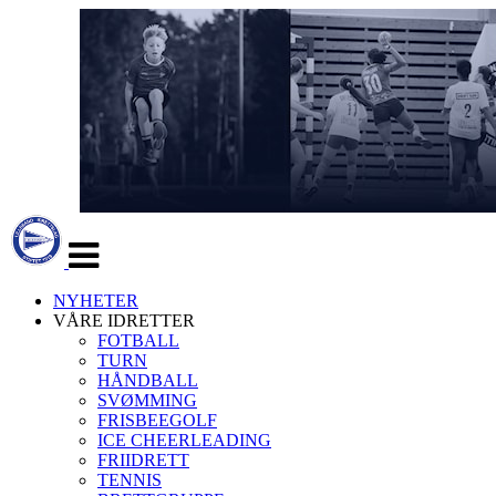
Veksle
navigasjon
NYHETER
VÅRE IDRETTER
FOTBALL
TURN
HÅNDBALL
SVØMMING
FRISBEEGOLF
ICE CHEERLEADING
FRIIDRETT
TENNIS