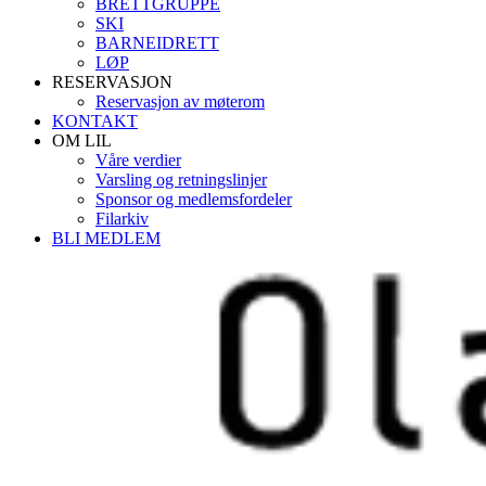
BRETTGRUPPE
SKI
BARNEIDRETT
LØP
RESERVASJON
Reservasjon av møterom
KONTAKT
OM LIL
Våre verdier
Varsling og retningslinjer
Sponsor og medlemsfordeler
Filarkiv
BLI MEDLEM