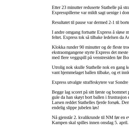
Etter 23 minutter reduserte Stathelle på st
Expresspillerne var mildt sagt uenige i do
Resultatet til pause var dermed 2-1 til bort
I andre omgang fortsatte Express å sløse med
feltet. Express tok så tilbake ledelsen da 
Klokka runder 90 minutter og de fleste tr
ekstraomgangene styrte Express det meste s
med flere veggspill på venstresiden før Borj
Utrolig nok skulle Stathelle nok en gang k
vant hjemmelaget ballen tilbake, og et innl
Express utvalgte straffeskytere var Sondr
Begge lag scoret på sitt første og bommet på
gule da han skøyt bort ballen i frustrasjon
Larsen reddet Stathelles fjerde forsøk. Der
endelig slippe jubelen løs!
Nå gjenstår 2. kvalikrunde til NM før en 
Kampen skal spilles innen onsdag 5. apri