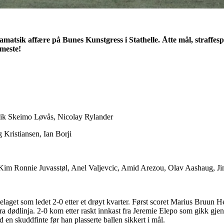
amatsik affære på Bunes Kunstgress i Stathelle. Åtte mål, straffe
meste!
ik Skeimo Løvås, Nicolay Rylander
Kristiansen, Ian Borji
 Kim Ronnie Juvasstøl, Anel Valjevcic, Amid Arezou, Olav Aashaug, Ji
aget som ledet 2-0 etter et drøyt kvarter. Først scoret Marius Bruun H
 fra dødlinja. 2-0 kom etter raskt innkast fra Jeremie Elepo som gikk gje
d en skuddfinte før han plasserte ballen sikkert i mål.