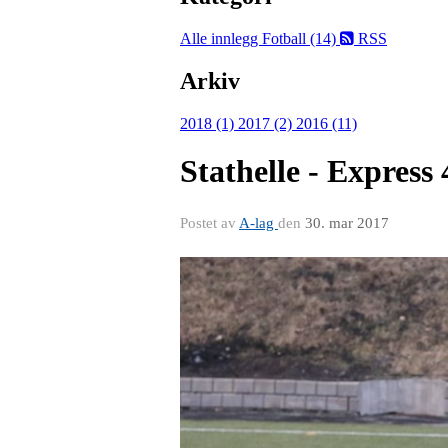
Alle innlegg
Fotball (14)
RSS
Arkiv
2018 (1)
2017 (2)
2016 (11)
Stathelle - Express 
Postet av
A-lag
den
30. mar 2017