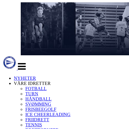
Veksle
navigasjon
NYHETER
VÅRE IDRETTER
FOTBALL
TURN
HÅNDBALL
SVØMMING
FRISBEEGOLF
ICE CHEERLEADING
FRIIDRETT
TENNIS