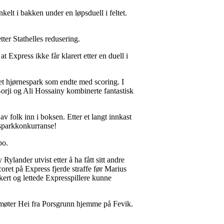
kelt i bakken under en løpsduell i feltet.
tter Stathelles redusering.
t Express ikke får klarert etter en duell i
et hjørnespark som endte med scoring. I
Borji og Ali Hossainy kombinerte fantastisk
 folk inn i boksen. Etter et langt innkast
fesparkkonkurranse!
po.
Rylander utvist etter å ha fått sitt andre
coret på Express fjerde straffe før Marius
kert og lettede Expresspillere kunne
s møter Hei fra Porsgrunn hjemme på Fevik.