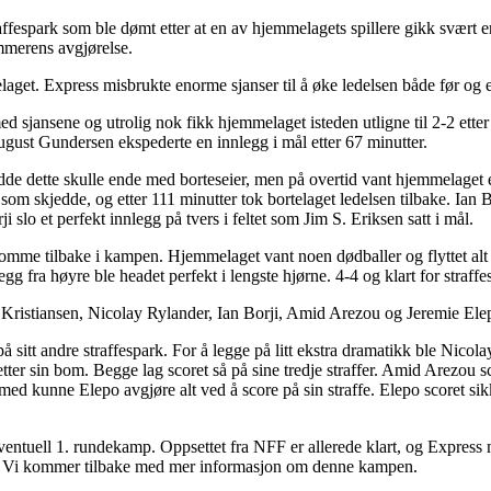
raffespark som ble dømt etter at en av hjemmelagets spillere gikk svært en
mmerens avgjørelse.
elaget. Express misbrukte enorme sjanser til å øke ledelsen både før og e
 sjansene og utrolig nok fikk hjemmelaget isteden utligne til 2-2 etter a
August Gundersen ekspederte en innlegg i mål etter 67 minutter.
odde dette skulle ende med borteseier, men på overtid vant hjemmelaget 
om skjedde, og etter 111 minutter tok bortelaget ledelsen tilbake. Ian 
i slo et perfekt innlegg på tvers i feltet som Jim S. Eriksen satt i mål.
omme tilbake i kampen. Hjemmelaget vant noen dødballer og flyttet alt av
egg fra høyre ble headet perfekt i lengste hjørne. 4-4 og klart for straf
e Kristiansen, Nicolay Rylander, Ian Borji, Amid Arezou og Jeremie Ele
 sitt andre straffespark. For å legge på litt ekstra dramatikk ble Nicolay 
 etter sin bom. Begge lag scoret så på sine tredje straffer. Amid Arezou s
med kunne Elepo avgjøre alt ved å score på sin straffe. Elepo scoret sik
eventuell 1. rundekamp. Oppsettet fra NFF er allerede klart, og Expres
l. Vi kommer tilbake med mer informasjon om denne kampen.