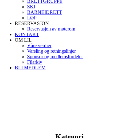
BRETTGRUPPE
SKI
BARNEIDRETT
LØP
RESERVASJON
Reservasjon av møterom
KONTAKT
OM LIL
Våre verdier
Varsling og retningslinjer
Sponsor og medlemsfordeler
Filarkiv
BLI MEDLEM
Kategori