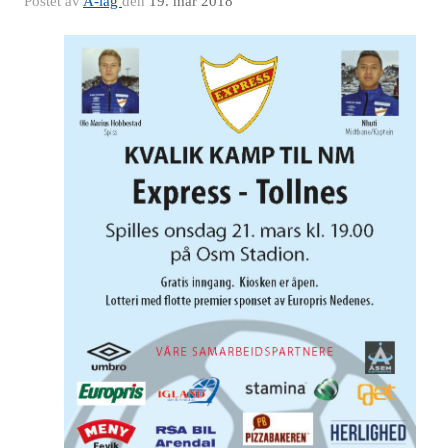
Postet av
A-lag
den
19. mar 2018