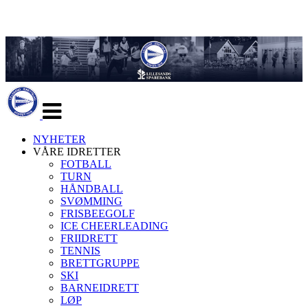
Veksle
navigasjon
NYHETER
VÅRE IDRETTER
FOTBALL
TURN
HÅNDBALL
SVØMMING
FRISBEEGOLF
ICE CHEERLEADING
FRIIDRETT
TENNIS
BRETTGRUPPE
SKI
BARNEIDRETT
LØP