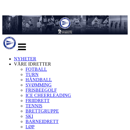
Veksle
navigasjon
NYHETER
VÅRE IDRETTER
FOTBALL
TURN
HÅNDBALL
SVØMMING
FRISBEEGOLF
ICE CHEERLEADING
FRIIDRETT
TENNIS
BRETTGRUPPE
SKI
BARNEIDRETT
LØP