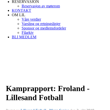
RESERVASJON
Reservasjon av møterom
KONTAKT
OM LIL
Våre verdier
Varsling og retningslinjer
Sponsor og medlemsfordeler
Filarkiv
BLI MEDLEM
Kamprapport: Froland -
Lillesand Fotball