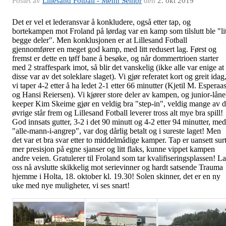
Postet av
Lillesand Fotball - Menn Senior
den
2. okt 2019
Det er vel et lederansvar å konkludere, også etter tap, og
bortekampen mot Froland på lørdag var en kamp som tilslutt ble "lit
begge deler". Men konklusjonen er at Lillesand Fotball
gjennomfører en meget god kamp, med litt redusert lag. Først og
fremst er dette en tøff bane å besøke, og når dommertrioen starter
med 2 straffespark imot, så blir det vanskelig (ikke alle var enige at
disse var av det soleklare slaget). Vi gjør referatet kort og greit idag
vi taper 4-2 etter å ha ledet 2-1 etter 66 minutter (Kjetil M. Esperaa
og Hansi Reiersen). Vi kjører store deler av kampen, og junior-låne
keeper Kim Skeime gjør en veldig bra "step-in", veldig mange av 
øvrige står frem og Lillesand Fotball leverer tross alt mye bra spill!
God innsats gutter, 3-2 i det 90 minutt og 4-2 etter 94 minutter, med
"alle-mann-i-angrep", var dog dårlig betalt og i sureste laget! Men
det var et bra svar etter to middelmådige kamper. Tap er uansett surt
mer presisjon på egne sjanser og litt flaks, kunne vippet kampen
andre veien. Gratulerer til Froland som tar kvalifiseringsplassen! La
oss nå avslutte skikkelig mot serievinner og hardt satsende Trauma
hjemme i Holta, 18. oktober kl. 19.30! Solen skinner, det er en ny
uke med nye muligheter, vi ses snart!