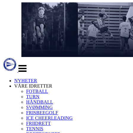
Veksle
navigasjon
NYHETER
VÅRE IDRETTER
FOTBALL
TURN
HÅNDBALL
SVØMMING
FRISBEEGOLF
ICE CHEERLEADING
FRIIDRETT
TENNIS