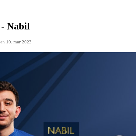
 - Nabil
en
10. mar 2023