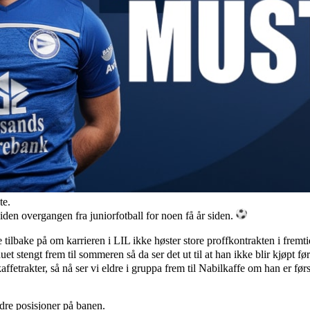
te.
 siden overgangen fra juniorfotball for noen få år siden.
tilbake på om karrieren i LIL ikke høster store proffkontrakten i fremtid
t stengt frem til sommeren så da ser det ut til at han ikke blir kjøpt før
affetrakter, så nå ser vi eldre i gruppa frem til Nabilkaffe om han er før
dre posisjoner på banen.