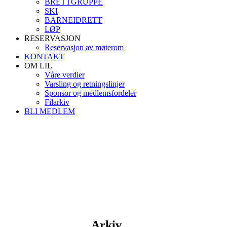
BRETTGRUPPE
SKI
BARNEIDRETT
LØP
RESERVASJON
Reservasjon av møterom
KONTAKT
OM LIL
Våre verdier
Varsling og retningslinjer
Sponsor og medlemsfordeler
Filarkiv
BLI MEDLEM
Arkiv