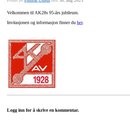
Postet av
Fredrik Ulseth
den
30. aug 2023
Velkommen til AK28s 95-års jubileum.
Invitasjonen og informasjon finner du
her
.
Logg inn for å skrive en kommentar.