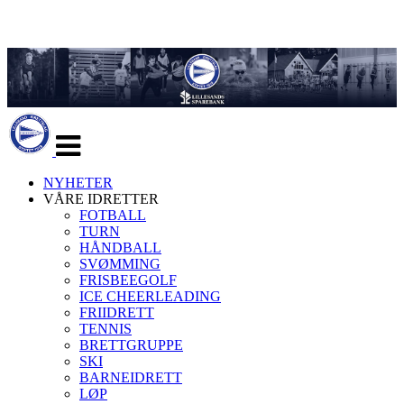
Veksle
navigasjon
NYHETER
VÅRE IDRETTER
FOTBALL
TURN
HÅNDBALL
SVØMMING
FRISBEEGOLF
ICE CHEERLEADING
FRIIDRETT
TENNIS
BRETTGRUPPE
SKI
BARNEIDRETT
LØP