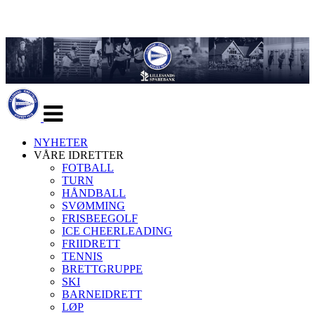
Veksle
navigasjon
NYHETER
VÅRE IDRETTER
FOTBALL
TURN
HÅNDBALL
SVØMMING
FRISBEEGOLF
ICE CHEERLEADING
FRIIDRETT
TENNIS
BRETTGRUPPE
SKI
BARNEIDRETT
LØP