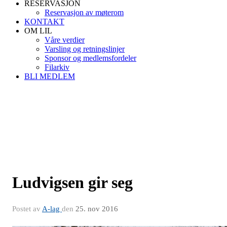
RESERVASJON
Reservasjon av møterom
KONTAKT
OM LIL
Våre verdier
Varsling og retningslinjer
Sponsor og medlemsfordeler
Filarkiv
BLI MEDLEM
Ludvigsen gir seg
Postet av
A-lag
den
25. nov 2016