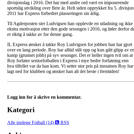
divisjonslag i 2016. Det har med andre ord vært en imponerende
sportslig utvikling over flere år. Helt siden opprykket fra 5. divisjon
2011 har Express forbedret plasseringen sin årlig.
Til Agderposten sier Ludvigsen han opplevde en utladning og ikke
ekstra motivasjon etter den gode sesongen i 2016, og føler derfor d
er riktig å takke av for denne gang.
IL Express ønsker å takke Roy Ludvigsen for jobben han har gjort
over en lang periode. Roy har alltid stilt opp og kun gått glipp av e
kamp (grunnet jobb) på syv sesonger. Det er heller ingen tvil om at
Roy forlater seniorfotballen i Express i mye bedre forfatning enn
hva tilfellet var da han kom. Vi setter stor pris på innsatsen Roy har
lagt ned for klubben og ønsker han alt det beste i fremtiden!
Logg inn for å skrive en kommentar.
Kategori
Alle innlegg
Fotball (14)
RSS