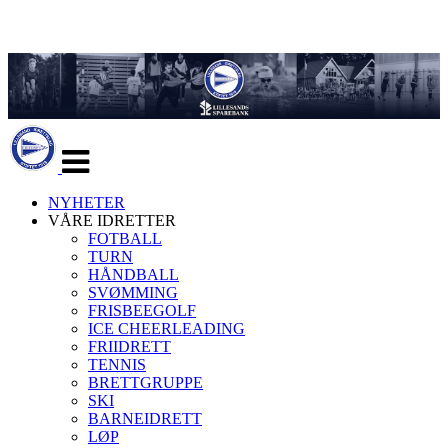
Veksle
navigasjon
NYHETER
VÅRE IDRETTER
FOTBALL
TURN
HÅNDBALL
SVØMMING
FRISBEEGOLF
ICE CHEERLEADING
FRIIDRETT
TENNIS
BRETTGRUPPE
SKI
BARNEIDRETT
LØP