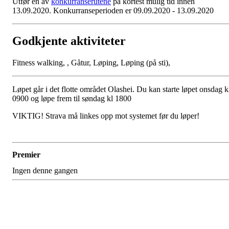
Utfør en av
konkurranserutene
på kortest mulig tid innen
13.09.2020. Konkurranseperioden er 09.09.2020 - 13.09.2020
Godkjente aktiviteter
Fitness walking, , Gåtur, Løping, Løping (på sti),
Løpet går i det flotte området Olashei. Du kan starte løpet onsdag k
0900 og løpe frem til søndag kl 1800
VIKTIG! Strava må linkes opp mot systemet før du løper!
Premier
Ingen denne gangen