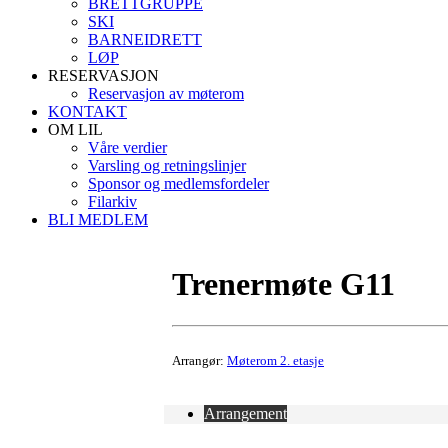
BRETTGRUPPE
SKI
BARNEIDRETT
LØP
RESERVASJON
Reservasjon av møterom
KONTAKT
OM LIL
Våre verdier
Varsling og retningslinjer
Sponsor og medlemsfordeler
Filarkiv
BLI MEDLEM
Trenermøte G11
Arrangør:
Møterom 2. etasje
Arrangement