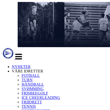
Veksle
navigasjon
NYHETER
VÅRE IDRETTER
FOTBALL
TURN
HÅNDBALL
SVØMMING
FRISBEEGOLF
ICE CHEERLEADING
FRIIDRETT
TENNIS