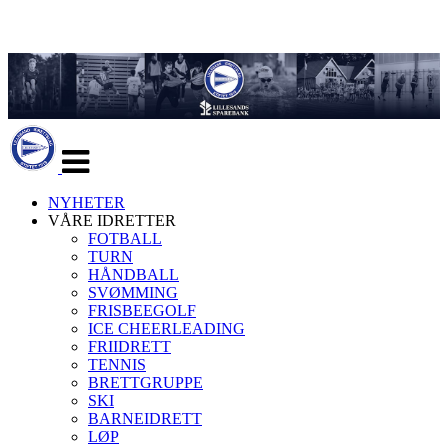
Veksle
navigasjon
NYHETER
VÅRE IDRETTER
FOTBALL
TURN
HÅNDBALL
SVØMMING
FRISBEEGOLF
ICE CHEERLEADING
FRIIDRETT
TENNIS
BRETTGRUPPE
SKI
BARNEIDRETT
LØP