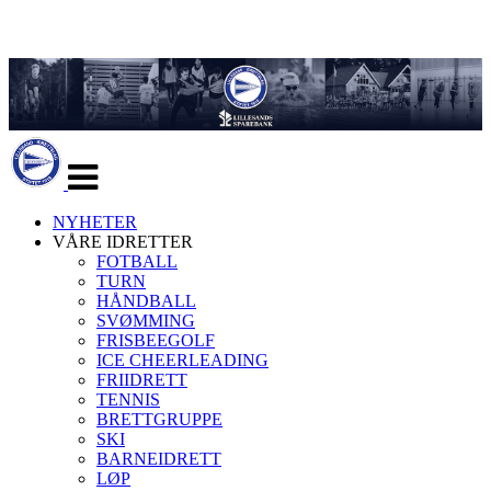
Veksle
navigasjon
NYHETER
VÅRE IDRETTER
FOTBALL
TURN
HÅNDBALL
SVØMMING
FRISBEEGOLF
ICE CHEERLEADING
FRIIDRETT
TENNIS
BRETTGRUPPE
SKI
BARNEIDRETT
LØP