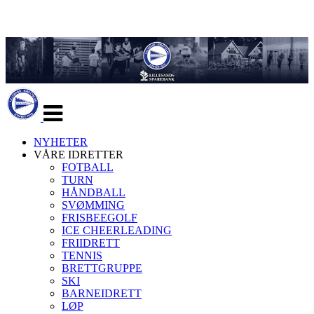
Veksle
navigasjon
NYHETER
VÅRE IDRETTER
FOTBALL
TURN
HÅNDBALL
SVØMMING
FRISBEEGOLF
ICE CHEERLEADING
FRIIDRETT
TENNIS
BRETTGRUPPE
SKI
BARNEIDRETT
LØP