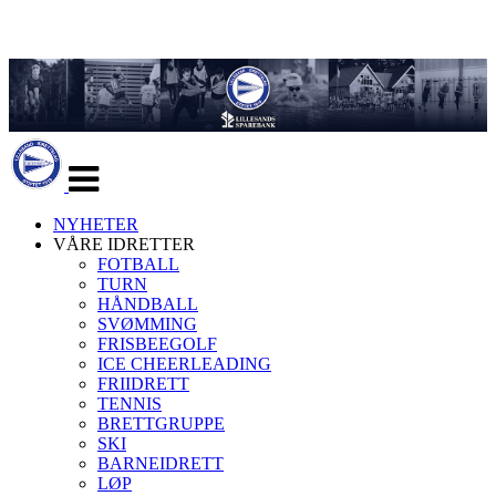
Veksle
navigasjon
NYHETER
VÅRE IDRETTER
FOTBALL
TURN
HÅNDBALL
SVØMMING
FRISBEEGOLF
ICE CHEERLEADING
FRIIDRETT
TENNIS
BRETTGRUPPE
SKI
BARNEIDRETT
LØP