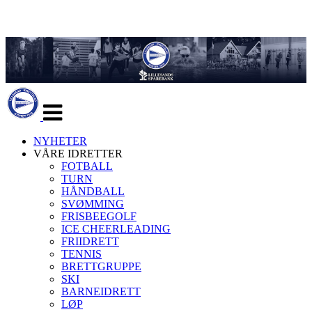
Veksle
navigasjon
NYHETER
VÅRE IDRETTER
FOTBALL
TURN
HÅNDBALL
SVØMMING
FRISBEEGOLF
ICE CHEERLEADING
FRIIDRETT
TENNIS
BRETTGRUPPE
SKI
BARNEIDRETT
LØP