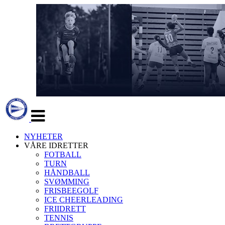
Veksle
navigasjon
NYHETER
VÅRE IDRETTER
FOTBALL
TURN
HÅNDBALL
SVØMMING
FRISBEEGOLF
ICE CHEERLEADING
FRIIDRETT
TENNIS