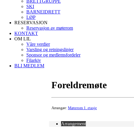
BRETTGRUPPE
SKI
BARNEIDRETT
LØP
RESERVASJON
Reservasjon av møterom
KONTAKT
OM LIL
Våre verdier
Varsling og retningslinjer
Sponsor og medlemsfordeler
Filarkiv
BLI MEDLEM
Foreldremøte
Arrangør:
Møterom 1. etasje
Arrangement