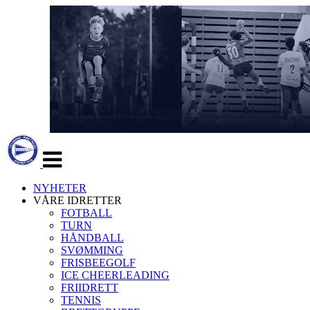
Veksle
navigasjon
NYHETER
VÅRE IDRETTER
FOTBALL
TURN
HÅNDBALL
SVØMMING
FRISBEEGOLF
ICE CHEERLEADING
FRIIDRETT
TENNIS