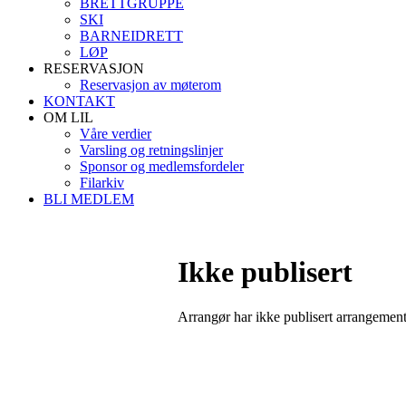
BRETTGRUPPE
SKI
BARNEIDRETT
LØP
RESERVASJON
Reservasjon av møterom
KONTAKT
OM LIL
Våre verdier
Varsling og retningslinjer
Sponsor og medlemsfordeler
Filarkiv
BLI MEDLEM
Ikke publisert
Arrangør har ikke publisert arrangemente