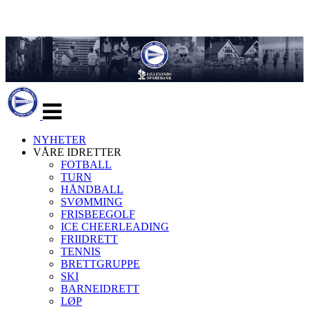
Veksle
navigasjon
NYHETER
VÅRE IDRETTER
FOTBALL
TURN
HÅNDBALL
SVØMMING
FRISBEEGOLF
ICE CHEERLEADING
FRIIDRETT
TENNIS
BRETTGRUPPE
SKI
BARNEIDRETT
LØP