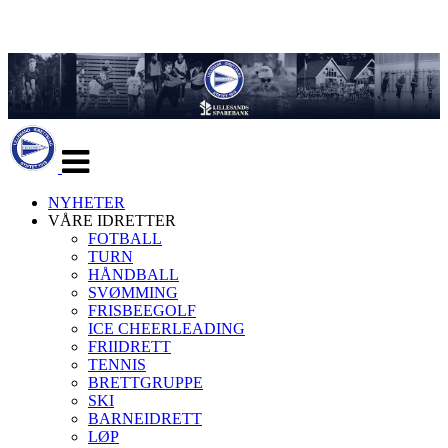
Veksle
navigasjon
NYHETER
VÅRE IDRETTER
FOTBALL
TURN
HÅNDBALL
SVØMMING
FRISBEEGOLF
ICE CHEERLEADING
FRIIDRETT
TENNIS
BRETTGRUPPE
SKI
BARNEIDRETT
LØP