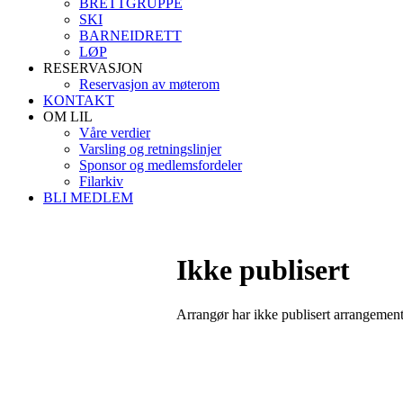
BRETTGRUPPE
SKI
BARNEIDRETT
LØP
RESERVASJON
Reservasjon av møterom
KONTAKT
OM LIL
Våre verdier
Varsling og retningslinjer
Sponsor og medlemsfordeler
Filarkiv
BLI MEDLEM
Ikke publisert
Arrangør har ikke publisert arrangemente