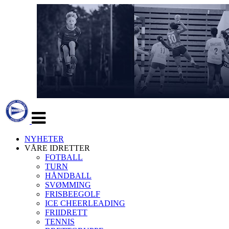
Veksle
navigasjon
NYHETER
VÅRE IDRETTER
FOTBALL
TURN
HÅNDBALL
SVØMMING
FRISBEEGOLF
ICE CHEERLEADING
FRIIDRETT
TENNIS