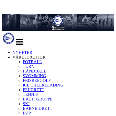
Veksle
navigasjon
NYHETER
VÅRE IDRETTER
FOTBALL
TURN
HÅNDBALL
SVØMMING
FRISBEEGOLF
ICE CHEERLEADING
FRIIDRETT
TENNIS
BRETTGRUPPE
SKI
BARNEIDRETT
LØP