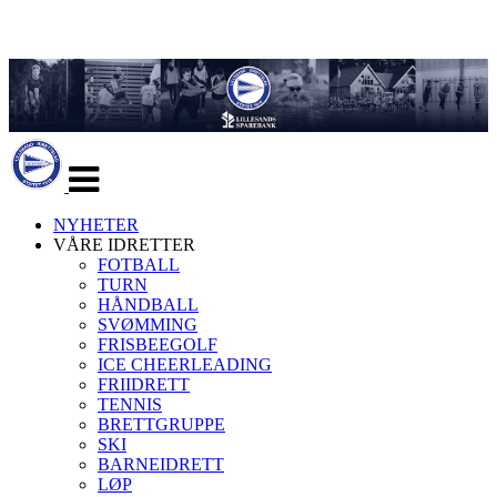
Veksle
navigasjon
NYHETER
VÅRE IDRETTER
FOTBALL
TURN
HÅNDBALL
SVØMMING
FRISBEEGOLF
ICE CHEERLEADING
FRIIDRETT
TENNIS
BRETTGRUPPE
SKI
BARNEIDRETT
LØP