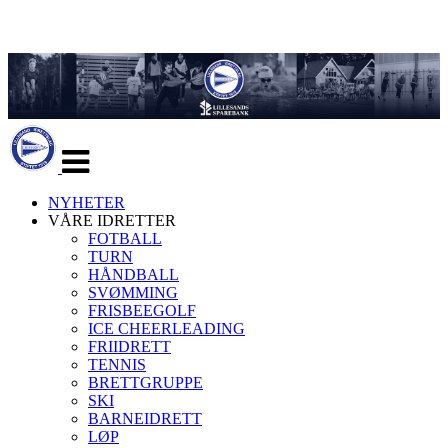
Veksle
navigasjon
NYHETER
VÅRE IDRETTER
FOTBALL
TURN
HÅNDBALL
SVØMMING
FRISBEEGOLF
ICE CHEERLEADING
FRIIDRETT
TENNIS
BRETTGRUPPE
SKI
BARNEIDRETT
LØP