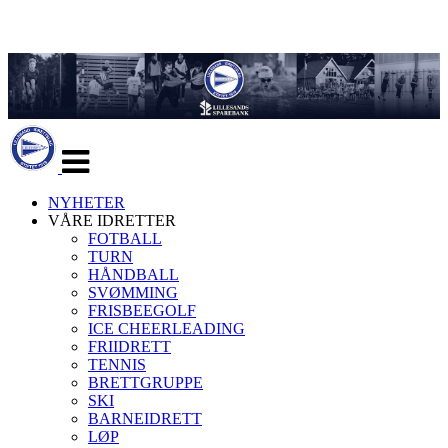
Veksle
navigasjon
NYHETER
VÅRE IDRETTER
FOTBALL
TURN
HÅNDBALL
SVØMMING
FRISBEEGOLF
ICE CHEERLEADING
FRIIDRETT
TENNIS
BRETTGRUPPE
SKI
BARNEIDRETT
LØP