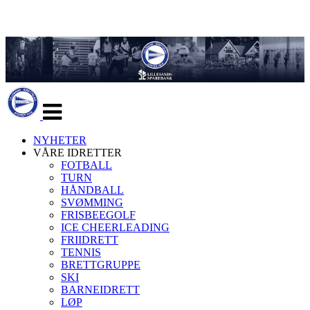
Veksle
navigasjon
NYHETER
VÅRE IDRETTER
FOTBALL
TURN
HÅNDBALL
SVØMMING
FRISBEEGOLF
ICE CHEERLEADING
FRIIDRETT
TENNIS
BRETTGRUPPE
SKI
BARNEIDRETT
LØP