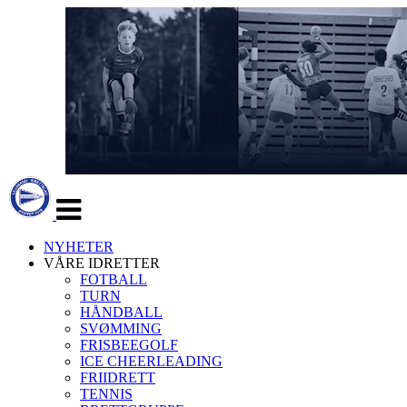
Veksle
navigasjon
NYHETER
VÅRE IDRETTER
FOTBALL
TURN
HÅNDBALL
SVØMMING
FRISBEEGOLF
ICE CHEERLEADING
FRIIDRETT
TENNIS