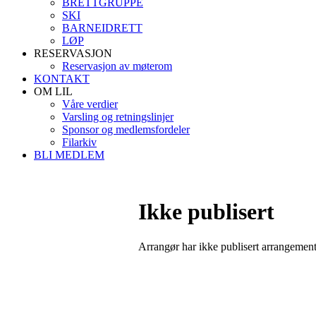
BRETTGRUPPE
SKI
BARNEIDRETT
LØP
RESERVASJON
Reservasjon av møterom
KONTAKT
OM LIL
Våre verdier
Varsling og retningslinjer
Sponsor og medlemsfordeler
Filarkiv
BLI MEDLEM
Ikke publisert
Arrangør har ikke publisert arrangemente