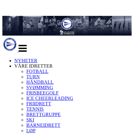
Veksle
navigasjon
NYHETER
VÅRE IDRETTER
FOTBALL
TURN
HÅNDBALL
SVØMMING
FRISBEEGOLF
ICE CHEERLEADING
FRIIDRETT
TENNIS
BRETTGRUPPE
SKI
BARNEIDRETT
LØP