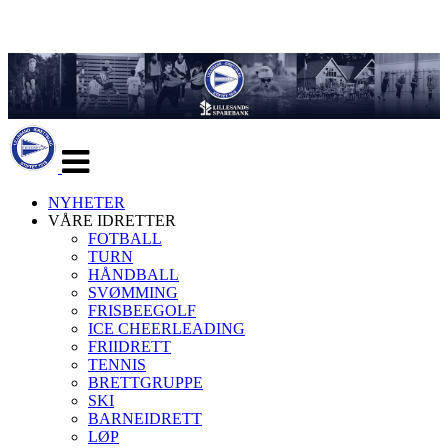
Veksle
navigasjon
NYHETER
VÅRE IDRETTER
FOTBALL
TURN
HÅNDBALL
SVØMMING
FRISBEEGOLF
ICE CHEERLEADING
FRIIDRETT
TENNIS
BRETTGRUPPE
SKI
BARNEIDRETT
LØP