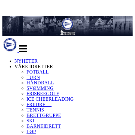
Veksle
navigasjon
NYHETER
VÅRE IDRETTER
FOTBALL
TURN
HÅNDBALL
SVØMMING
FRISBEEGOLF
ICE CHEERLEADING
FRIIDRETT
TENNIS
BRETTGRUPPE
SKI
BARNEIDRETT
LØP