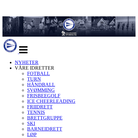
Veksle
navigasjon
NYHETER
VÅRE IDRETTER
FOTBALL
TURN
HÅNDBALL
SVØMMING
FRISBEEGOLF
ICE CHEERLEADING
FRIIDRETT
TENNIS
BRETTGRUPPE
SKI
BARNEIDRETT
LØP