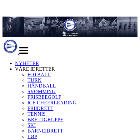
Veksle
navigasjon
NYHETER
VÅRE IDRETTER
FOTBALL
TURN
HÅNDBALL
SVØMMING
FRISBEEGOLF
ICE CHEERLEADING
FRIIDRETT
TENNIS
BRETTGRUPPE
SKI
BARNEIDRETT
LØP