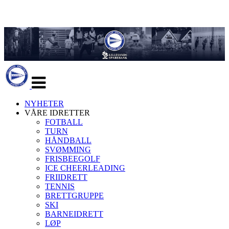
Veksle
navigasjon
NYHETER
VÅRE IDRETTER
FOTBALL
TURN
HÅNDBALL
SVØMMING
FRISBEEGOLF
ICE CHEERLEADING
FRIIDRETT
TENNIS
BRETTGRUPPE
SKI
BARNEIDRETT
LØP