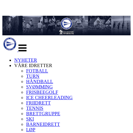
Veksle
navigasjon
NYHETER
VÅRE IDRETTER
FOTBALL
TURN
HÅNDBALL
SVØMMING
FRISBEEGOLF
ICE CHEERLEADING
FRIIDRETT
TENNIS
BRETTGRUPPE
SKI
BARNEIDRETT
LØP