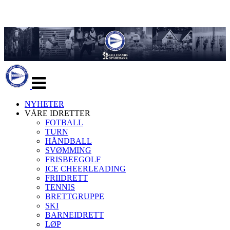
Veksle
navigasjon
NYHETER
VÅRE IDRETTER
FOTBALL
TURN
HÅNDBALL
SVØMMING
FRISBEEGOLF
ICE CHEERLEADING
FRIIDRETT
TENNIS
BRETTGRUPPE
SKI
BARNEIDRETT
LØP