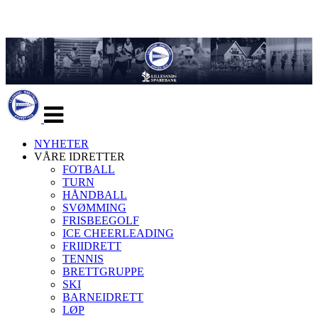
Veksle
navigasjon
NYHETER
VÅRE IDRETTER
FOTBALL
TURN
HÅNDBALL
SVØMMING
FRISBEEGOLF
ICE CHEERLEADING
FRIIDRETT
TENNIS
BRETTGRUPPE
SKI
BARNEIDRETT
LØP