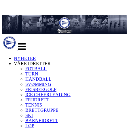
Veksle
navigasjon
NYHETER
VÅRE IDRETTER
FOTBALL
TURN
HÅNDBALL
SVØMMING
FRISBEEGOLF
ICE CHEERLEADING
FRIIDRETT
TENNIS
BRETTGRUPPE
SKI
BARNEIDRETT
LØP